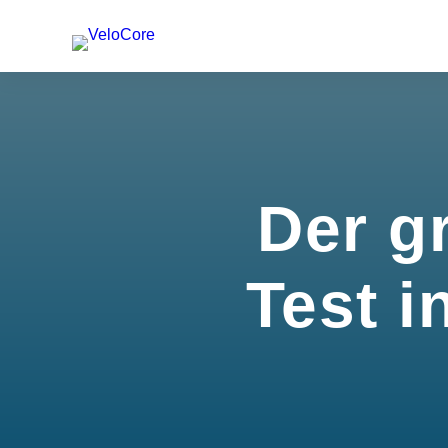
Der g
Test i