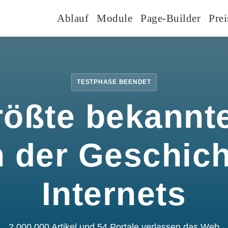
Ablauf
Module
Page-Builder
Prei
TESTPHASE BEENDET
rößte bekannte
n der Geschic
Internets
2.000.000 Artikel und 54 Portale verlassen das Web