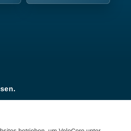
esen.
sites betrieben, um VeloCore unter