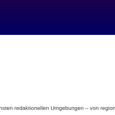
Breite statt Schönwetter-Test.
ichsten redaktionellen Umgebungen – von region