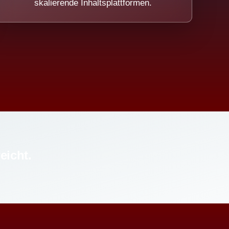
skalierende Inhaltsplattformen.
eicht.