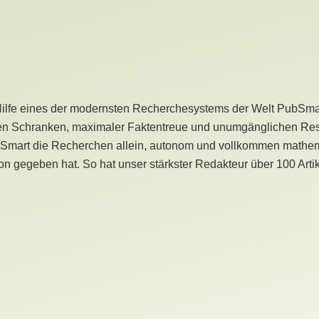
Hilfe eines der modernsten Recherchesystems der Welt PubSmart 
en Schranken, maximaler Faktentreue und unumgänglichen Restr
bSmart die Recherchen allein, autonom und vollkommen mathema
n gegeben hat. So hat unser stärkster Redakteur über 100 Arti