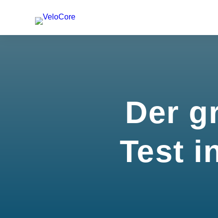
Der g
Test i