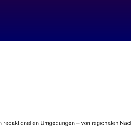
Breite statt Schönwetter-Test.
sten redaktionellen Umgebungen – von regionalen Nach