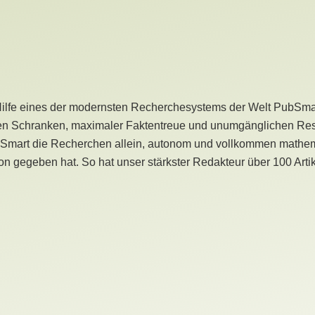
Hilfe eines der modernsten Recherchesystems der Welt PubSmart 
en Schranken, maximaler Faktentreue und unumgänglichen Restr
bSmart die Recherchen allein, autonom und vollkommen mathema
n gegeben hat. So hat unser stärkster Redakteur über 100 Arti