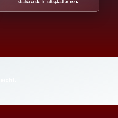
skalierende Inhaltsplattformen.
eicht.