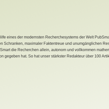
Hilfe eines der modernsten Recherchesystems der Welt PubSmart 
en Schranken, maximaler Faktentreue und unumgänglichen Restr
bSmart die Recherchen allein, autonom und vollkommen mathema
n gegeben hat. So hat unser stärkster Redakteur über 100 Arti