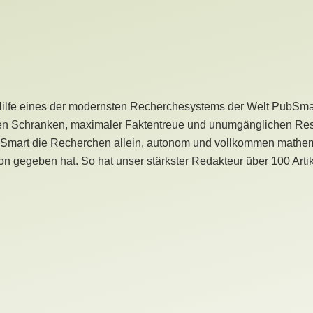
Hilfe eines der modernsten Recherchesystems der Welt PubSmart 
en Schranken, maximaler Faktentreue und unumgänglichen Restr
bSmart die Recherchen allein, autonom und vollkommen mathema
n gegeben hat. So hat unser stärkster Redakteur über 100 Arti