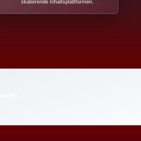
skalierende Inhaltsplattformen.
eicht.