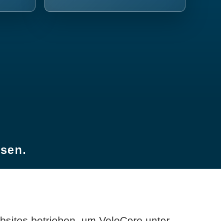
esen.
sites betrieben, um VeloCore unter