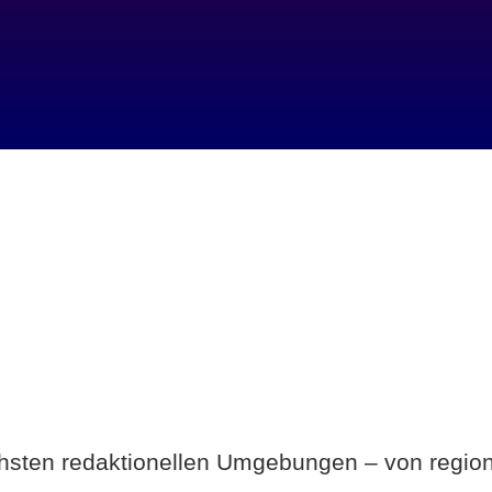
Breite statt Schönwetter-Test.
ichsten redaktionellen Umgebungen – von region