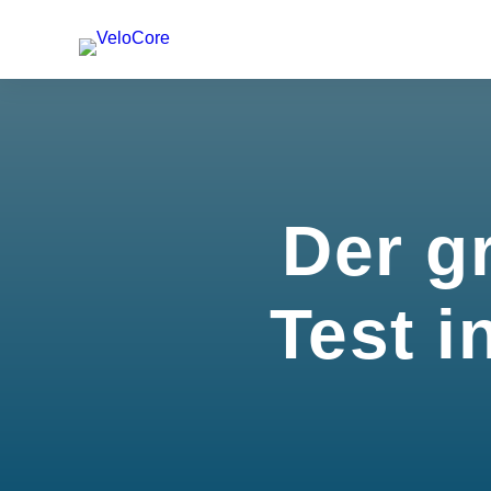
Der g
Test i