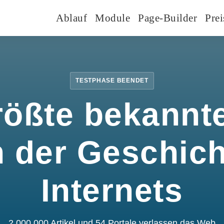
Ablauf
Module
Page-Builder
Prei
TESTPHASE BEENDET
rößte bekannte
n der Geschic
Internets
2.000.000 Artikel und 54 Portale verlassen das Web