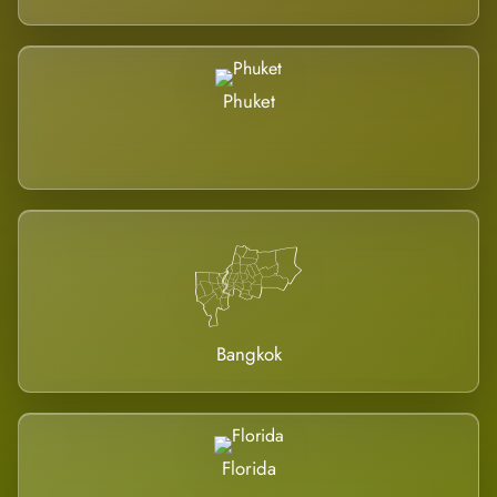
Phuket
Bangkok
Florida