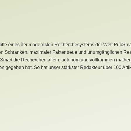
Hilfe eines der modernsten Recherchesystems der Welt PubSmart 
en Schranken, maximaler Faktentreue und unumgänglichen Restr
bSmart die Recherchen allein, autonom und vollkommen mathema
n gegeben hat. So hat unser stärkster Redakteur über 100 Arti