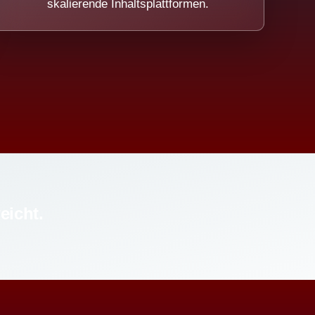
skalierende Inhaltsplattformen.
eicht.