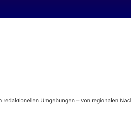
Breite statt Schönwetter-Test.
sten redaktionellen Umgebungen – von regionalen Nach