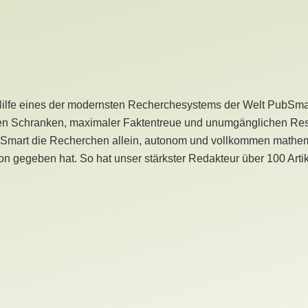
Hilfe eines der modernsten Recherchesystems der Welt PubSmart 
en Schranken, maximaler Faktentreue und unumgänglichen Restr
bSmart die Recherchen allein, autonom und vollkommen mathema
n gegeben hat. So hat unser stärkster Redakteur über 100 Arti