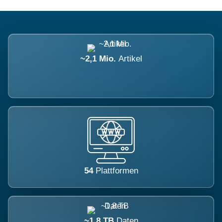
~2,1 Mio.
Artikel
54
Plattformen
~1,8 TB
Daten