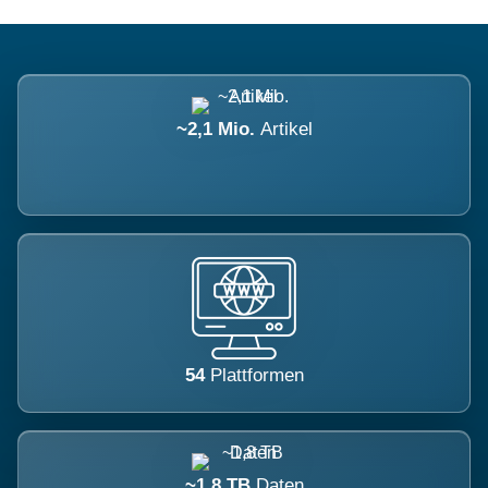
~2,1 Mio.
Artikel
54
Plattformen
~1,8 TB
Daten