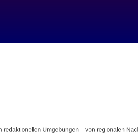
Breite statt Schönwetter-Test.
sten redaktionellen Umgebungen – von regionalen Nach