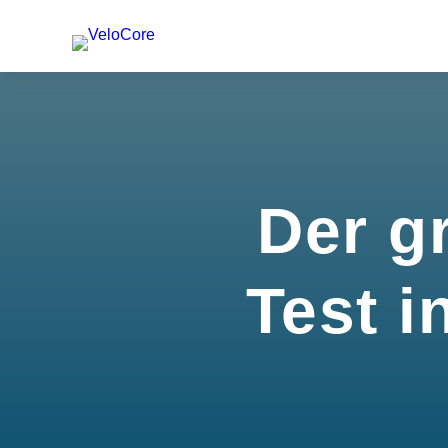
Der g
Test i