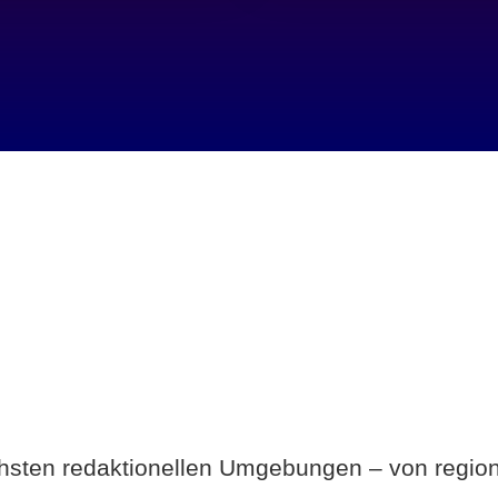
Breite statt Schönwetter-Test.
ichsten redaktionellen Umgebungen – von region