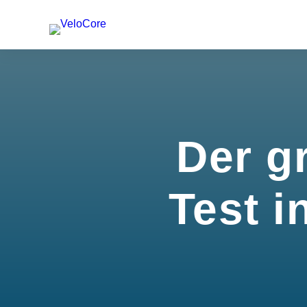
Der g
Test i