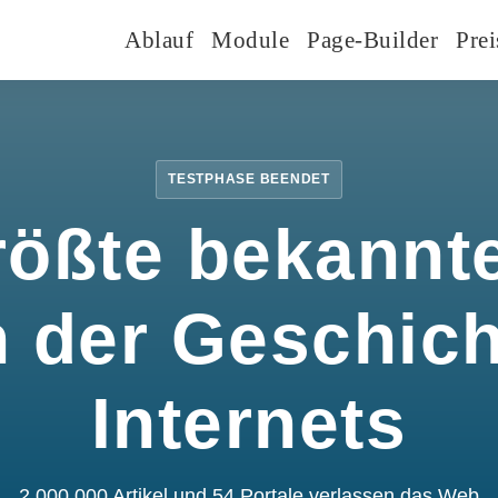
Ablauf
Module
Page-Builder
Prei
TESTPHASE BEENDET
rößte bekannte
n der Geschic
Internets
2.000.000 Artikel und 54 Portale verlassen das Web