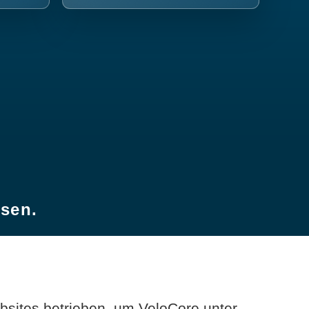
esen.
sites betrieben, um VeloCore unter