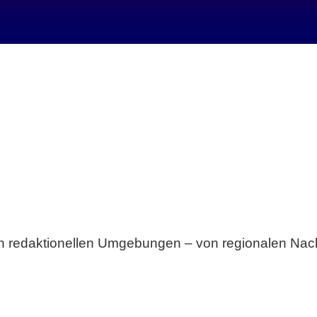
Breite statt Schönwetter-Test.
sten redaktionellen Umgebungen – von regionalen Nach