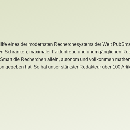
Hilfe eines der modernsten Recherchesystems der Welt PubSmart 
en Schranken, maximaler Faktentreue und unumgänglichen Restr
bSmart die Recherchen allein, autonom und vollkommen mathema
n gegeben hat. So hat unser stärkster Redakteur über 100 Arti