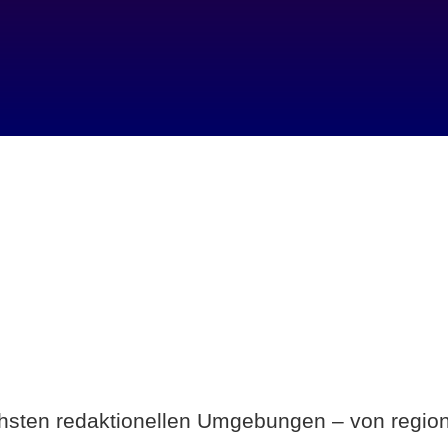
Breite statt Schönwetter-Test.
ichsten redaktionellen Umgebungen – von region