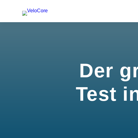
Der g
Test i