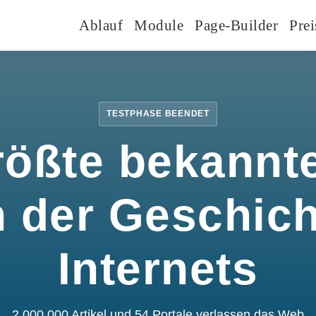
Ablauf
Module
Page-Builder
Prei
TESTPHASE BEENDET
rößte bekannte
n der Geschic
Internets
2.000.000 Artikel und 54 Portale verlassen das Web