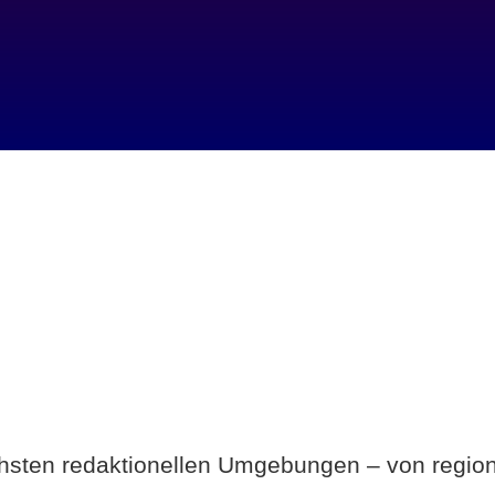
Breite statt Schönwetter-Test.
ichsten redaktionellen Umgebungen – von region