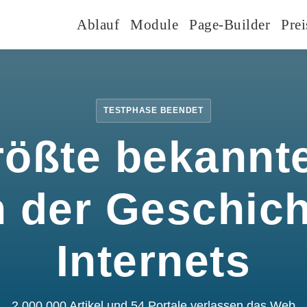
Ablauf
Module
Page-Builder
Prei
TESTPHASE BEENDET
rößte bekannte
n der Geschic
Internets
2.000.000 Artikel und 54 Portale verlassen das Web