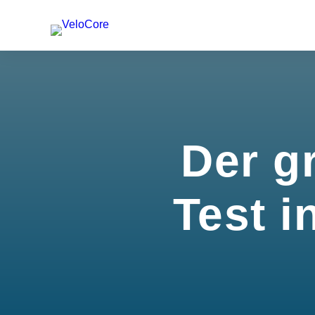
Der g
Test i