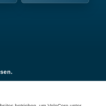
esen.
sites betrieben, um VeloCore unter