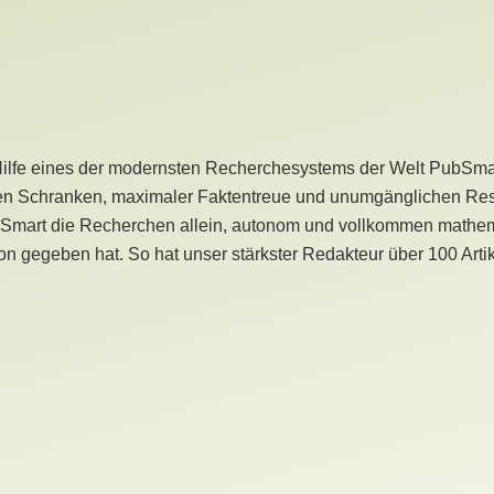
Hilfe eines der modernsten Recherchesystems der Welt PubSmart 
en Schranken, maximaler Faktentreue und unumgänglichen Restr
bSmart die Recherchen allein, autonom und vollkommen mathema
n gegeben hat. So hat unser stärkster Redakteur über 100 Arti