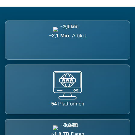
~2,1 Mio.
Artikel
54
Plattformen
~1,8 TB
Daten