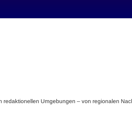
Breite statt Schönwetter-Test.
sten redaktionellen Umgebungen – von regionalen Nach